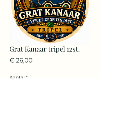
Grat Kanaar tripel 12st.
Prijs
€ 26,00
Aantal
*
In winkelwagen
Oilsjters tripel bier met 8.5% alc.